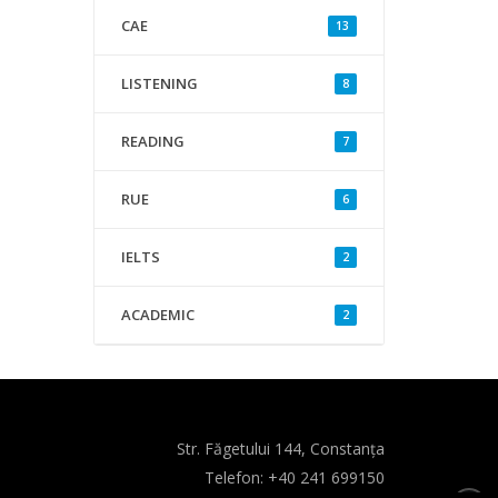
CAE
13
LISTENING
8
READING
7
RUE
6
IELTS
2
ACADEMIC
2
Str. Făgetului 144, Constanța
Telefon:
+40 241 699150