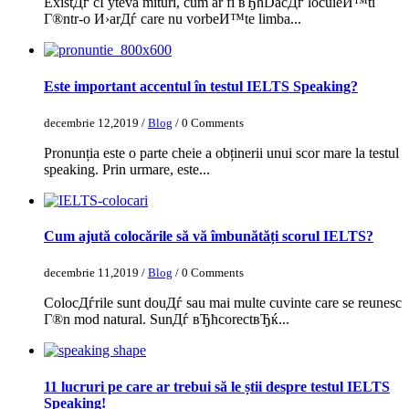
ExistДѓ cГўteva mituri, cum ar fi вЂћDacДѓ locuieИ™ti
Г®ntr-o И›arДѓ care nu vorbeИ™te limba...
Este important accentul în testul IELTS Speaking?
decembrie 12,2019 /
Blog
/ 0 Comments
Pronunția este o parte cheie a obținerii unui scor mare la testul
speaking. Prin urmare, este...
Cum ajută colocările să vă îmbunătăți scorul IELTS?
decembrie 11,2019 /
Blog
/ 0 Comments
ColocДѓrile sunt douДѓ sau mai multe cuvinte care se reunesc
Г®n mod natural. SunДѓ вЂћcorectвЂќ...
11 lucruri pe care ar trebui să le știi despre testul IELTS
Speaking!