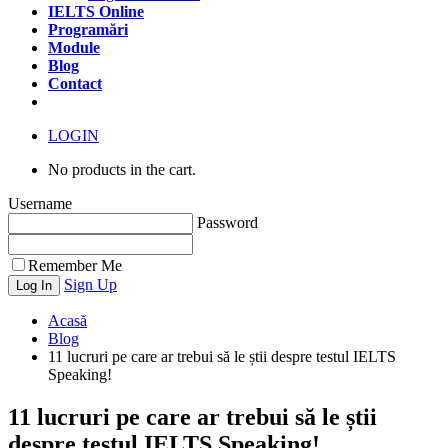
IELTS Online
Programări
Module
Blog
Contact
LOGIN
No products in the cart.
Username
Password
Remember Me
Sign Up
Acasă
Blog
11 lucruri pe care ar trebui să le știi despre testul IELTS
Speaking!
11 lucruri pe care ar trebui să le știi
despre testul IELTS Speaking!