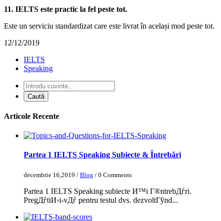
11. IELTS este practic la fel peste tot.
Este un serviciu standardizat care este livrat în același mod peste tot.
12/12/2019
IELTS
Speaking
Articole Recente
Partea 1 IELTS Speaking Subiecte & Întrebări
decembrie 16,2019 /
Blog
/ 0 Comments
Partea 1 IELTS Speaking subiecte И™i Г®ntrebДѓri.
PregДѓtiИ›i-vДѓ pentru testul dvs. dezvoltГўnd...