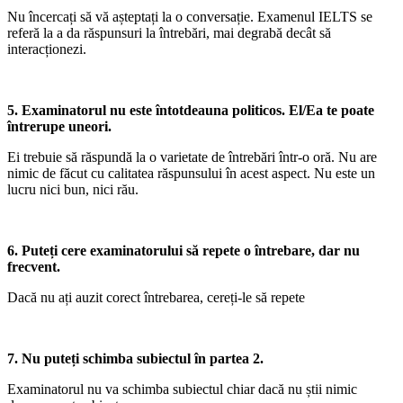
Nu încercați să vă așteptați la o conversație. Examenul IELTS se
referă la a da răspunsuri la întrebări, mai degrabă decât să
interacționezi.
5. Examinatorul nu este întotdeauna politicos. El/Ea te poate
întrerupe uneori.
Ei trebuie să răspundă la o varietate de întrebări într-o oră. Nu are
nimic de făcut cu calitatea răspunsului în acest aspect. Nu este un
lucru nici bun, nici rău.
6. Puteți cere examinatorului să repete o întrebare, dar nu
frecvent.
Dacă nu ați auzit corect întrebarea, cereți-le să repete
7. Nu puteți schimba subiectul în partea 2.
Examinatorul nu va schimba subiectul chiar dacă nu știi nimic