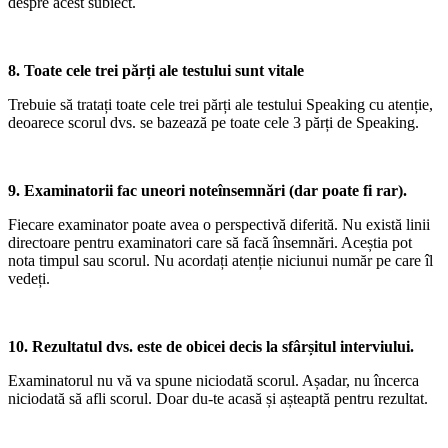
despre acest subiect.
8. Toate cele trei părți ale testului sunt vitale
Trebuie să tratați toate cele trei părți ale testului Speaking cu atenție,
deoarece scorul dvs. se bazează pe toate cele 3 părți de Speaking.
9. Examinatorii fac uneori noteînsemnări (dar poate fi rar).
Fiecare examinator poate avea o perspectivă diferită. Nu există linii
directoare pentru examinatori care să facă însemnări. Aceștia pot
nota timpul sau scorul. Nu acordați atenție niciunui număr pe care îl
vedeți.
10. Rezultatul dvs. este de obicei decis la sfârșitul interviului.
Examinatorul nu vă va spune niciodată scorul. Așadar, nu încerca
niciodată să afli scorul. Doar du-te acasă și așteaptă pentru rezultat.