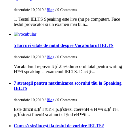
decembrie 10,2019 /
Blog
/ 0 Comments
1. Testul IELTS Speaking este live (nu pe computer). Face
testul provocator și un examen mai bun...
5 lucruri vitale de notat despre Vocabularul IELTS
decembrie 10,2019 /
Blog
/ 0 Comments
Vocabularul reprezintДѓ 25% din scorul total pentru writing
И™i speaking la examenul IELTS. DacДѓ...
7 strategii pentru maximizarea scorului tău la Speaking
IELTS
decembrie 10,2019 /
Blog
/ 0 Comments
Este dificil sДѓ Г®И›i pДѓstrezi coerenИ›a И™i sДѓ-И›i
pДѓstrezi fluenИ›a atunci cГўnd eИ™ti...
Cum să strălucești la testul de vorbire IELTS?