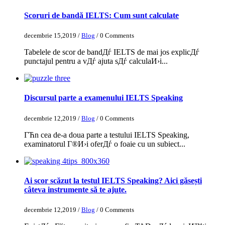
Scoruri de bandă IELTS: Cum sunt calculate
decembrie 15,2019 /
Blog
/ 0 Comments
Tabelele de scor de bandДѓ IELTS de mai jos explicДѓ
punctajul pentru a vДѓ ajuta sДѓ calculaИ›i...
Discursul parte a examenului IELTS Speaking
decembrie 12,2019 /
Blog
/ 0 Comments
ГЋn cea de-a doua parte a testului IELTS Speaking,
examinatorul Г®И›i oferДѓ o foaie cu un subiect...
Ai scor scăzut la testul IELTS Speaking? Aici găsești
câteva instrumente să te ajute.
decembrie 12,2019 /
Blog
/ 0 Comments